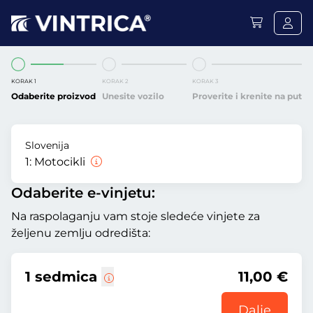
KORAK 1
KORAK 2
KORAK 3
Odaberite proizvod
Unesite vozilo
Proverite i krenite na put
Slovenija
1:
Motocikli
Odaberite e-vinjetu:
Na raspolaganju vam stoje sledeće vinjete za
željenu zemlju odredišta:
1 sedmica
11,00 €
Dalje