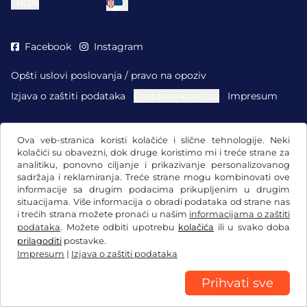
l
RON
Facebook
Instagram
Opšti uslovi poslovanja / pravo na opoziv
Izjava o zaštiti podataka
Postavke kolačića
Impresum
Ova veb-stranica koristi kolačiće i slične tehnologije. Neki
kolačići su obavezni, dok druge koristimo mi i treće strane za
analitiku, ponovno ciljanje i prikazivanje personalizovanog
sadržaja i reklamiranja. Treće strane mogu kombinovati ove
informacije sa drugim podacima prikupljenim u drugim
situacijama. Više informacija o obradi podataka od strane nas
i trećih strana možete pronaći u našim
informacijama o zaštiti
podataka
. Možete odbiti upotrebu
kolačića
ili u svako doba
prilagoditi
postavke.
Impresum
|
Izjava o zaštiti podataka
Prihvati sve