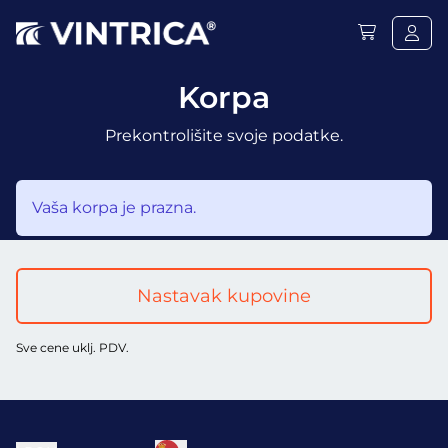
Korpa
Prekontrolišite svoje podatke.
Vaša korpa je prazna.
Nastavak kupovine
Sve cene uklj. PDV.