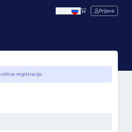
€
EUR
Prijava
ditve registracije.