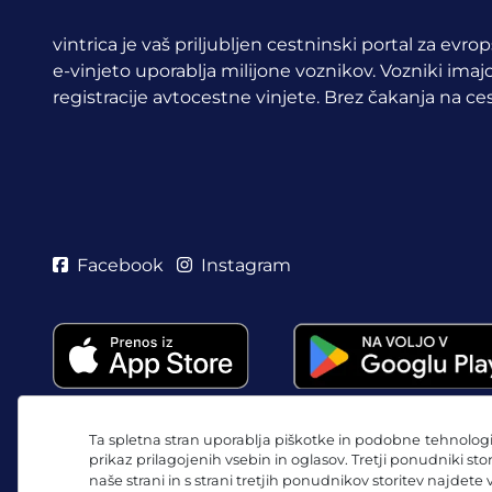
vintrica je vaš priljubljen cestninski portal za evr
e-vinjeto uporablja milijone voznikov.
Vozniki imajo
registracije avtocestne vinjete. Brez čakanja na ces
Facebook
Instagram
Ta spletna stran uporablja piškotke in podobne tehnologij
prikaz prilagojenih vsebin in oglasov. Tretji ponudniki sto
naše strani in s strani tretjih ponudnikov storitev najdete