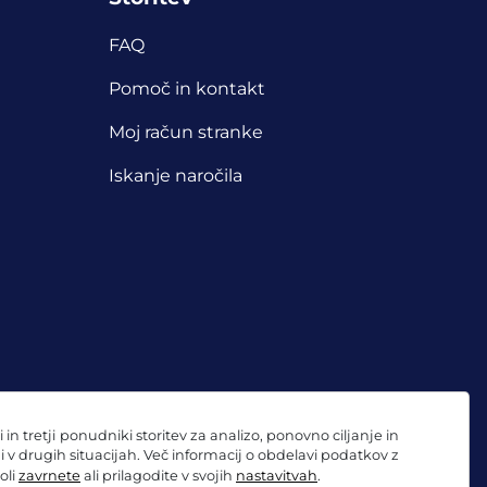
FAQ
Pomoč in kontakt
Moj račun stranke
Iskanje naročila
 tretji ponudniki storitev za analizo, ponovno ciljanje in
ni v drugih situacijah. Več informacij o obdelavi podatkov z
oli
zavrnete
ali prilagodite v svojih
nastavitvah
.