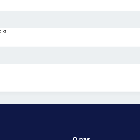
ik!
O nas