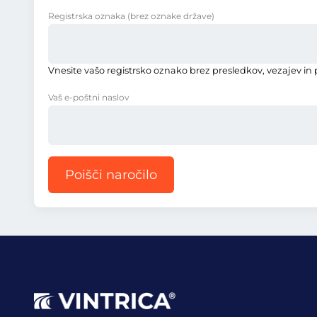
Registrska oznaka
(brez oznake države)
Vnesite vašo registrsko oznako brez presledkov, vezajev in p
Vaš e-poštni naslov
Poišči naročilo