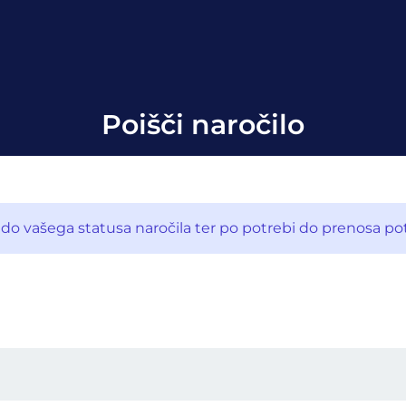
Poišči naročilo
 vašega statusa naročila ter po potrebi do prenosa potr