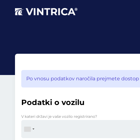
Po vnosu podatkov naročila prejmete dostop do
Podatki o vozilu
V kateri državi je vaše vozilo registrirano?