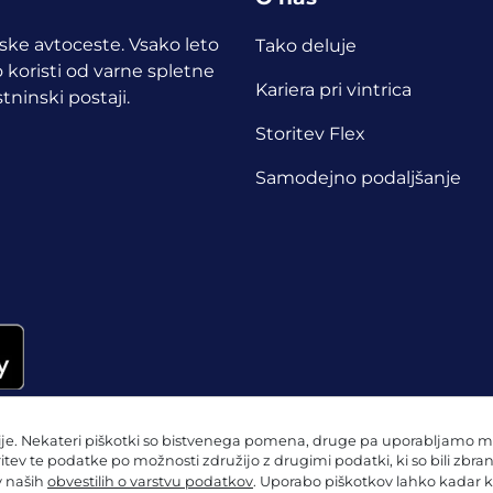
opske avtoceste. Vsako leto
Tako deluje
 koristi od varne spletne
Kariera pri vintrica
tninski postaji.
Storitev Flex
Samodejno podaljšanje
e. Nekateri piškotki so bistvenega pomena, druge pa uporabljamo mi in
ritev te podatke po možnosti združijo z drugimi podatki, ki so bili zbra
 v naših
obvestilih o varstvu podatkov
. Uporabo piškotkov lahko kadar k