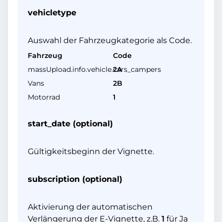
vehicletype
Auswahl der Fahrzeugkategorie als Code.
Fahrzeug
Code
massUpload.info.vehicle.cars_campers
2A
Vans
2B
Motorrad
1
start_date (optional)
Gültigkeitsbeginn der Vignette.
subscription (optional)
Aktivierung der automatischen
Verlängerung der E-Vignette, z.B.
1
für Ja