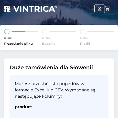
KROK 1
KROK 2
KROK 3
Przesyłanie pliku
Badanie
Płacić
Duże zamówienia dla Słowenii
Możesz przesłać listę pojazdów w
formacie Excel lub CSV. Wymagane są
następujące kolumny:
product