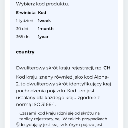
Wybierz kod produktu.
E-winieta
Kod
1 tydzień
1week
30 dni
1month
365 dni
1year
country
Dwuliterowy skrót kraju rejestracji, np.
CH
Kod kraju, znany również jako kod Alpha-
2, to dwuliterowy skrót identyfikujący kraj
pochodzenia pojazdu. Kod ten jest
ustalany dla każdego kraju zgodnie z
normą ISO 3166-1.
Czasami kod kraju różni się od skrótu na
tablicy rejestracyjnej. W takich przypadkach
decydujący jest kraj, w którym pojazd jest