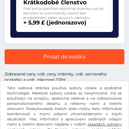
Krátkodobé členstvo
Platí počas platnosti diaľničnej známky a po jej
skončení sa automaticky ukončí bez
predplatného alebo skrytých nákladov.
+ 5,99 £ (jednorazovo)
Pridať do košíka
Zobrazené ceny vrát. ceny známky, vrát. servisného
poplatku a vrát. zákonnej DPH
Táto webová stránka používa súbory cookie a podobné
technológie. Niektoré súbory cookie sú nevyhnutné, iné sa
používajú na analýzu, opätovné cielenie a na zobrazovanie
personalizovaného obsahu a reklamy nami a tretími
£
stranami. Poskytovatelia tretích strán môžu tieto informácie
GBP
kombinovať s inými údajmi zhromaždenými v iných
situáciách. Viac informácií o spracúvaní osobných údajov
nami a tretími stranami nájdete v našich
zásadách ochrany
Facebook
Instagram