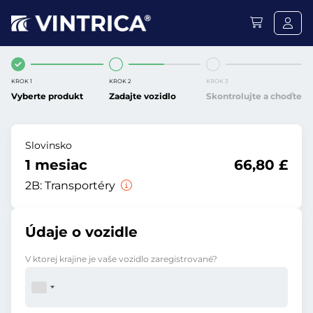
KROK 1
KROK 2
KROK 3
Vyberte produkt
Zadajte vozidlo
Skontrolujte a choďte
Slovinsko
1 mesiac
66,80 £
2B:
Transportéry
Údaje o vozidle
V ktorej krajine je vaše vozidlo zaregistrované?