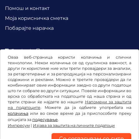
Помош и контакт
Mоја корисничка сметка
Побарајте нарачка
Facebook
Instagram
Оваа веб-страница користи колачиња и слични
технологии. Некои колачиња се од суштинска важност, а
други ги користиме ние или трети провајдери за анализи,
за ретаргетирање и за репродукција на персонализирани
содржини и реклами. Можно е третите провајдери да ги
комбинираат овие информации заедно со други податоци
што ги собрале во други ситуации. Повеќе информации во
врска со обработката на податоците од наша страна и од
трети страни ќе најдете во нашите
Напомени за заштита
на податоците
. Можете да ја одбиете употребата на
колачиња
или во секое време да ја приспособите преку
Општи услови и правила / Право на откажување
опцијата за
подесување
.
Импресум
|
Изјава за заштита на личните податоци
Изјава за заштита на личните податоци
Подесување на колачињата
Импресум
Се согласувам со сите