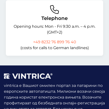
Telephone
Opening hours: Mon - Fri 9:30 a.m. – 4 p.m.
(GMT+2)
+49 8232 76 899 76 40
(costs for calls to German landlines)
vintrica е Вашиот омилен портал за патарини по
европските автопатишта. Милиони возачи секоја
година користат електронска вињета.
Возачите
профитираат од безбедната онлајн-регистрација
на вињетата за автопат. Без чекање на