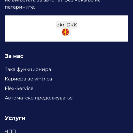
патарините.
dkr.
DKK
За нас
Така функционира
Кариера во vintrica
Flex-Service
Aвтоматско продолжување
Услуги
ЧПП