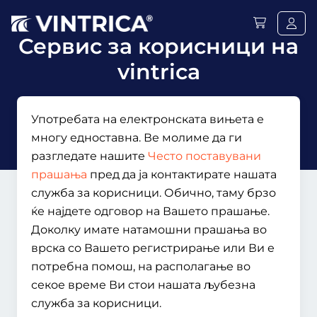
Сервис за корисници на
vintrica
Употребата на електронската вињета е
многу едноставна. Ве молиме да ги
разгледате нашите
Често поставувани
прашања
пред да ја контактирате нашата
служба за корисници. Обично, таму брзо
ќе најдете одговор на Вашето прашање.
Доколку имате натамошни прашања во
врска со Вашето регистрирање или Ви е
потребна помош, на располагање во
секое време Ви стои нашата љубезна
служба за корисници.