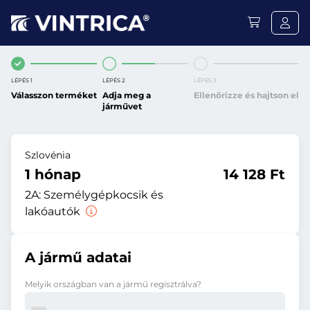
LÉPÉS 1
LÉPÉS 2
LÉPÉS 3
Válasszon terméket
Adja meg a
Ellenőrizze és hajtson el
járművet
Szlovénia
1 hónap
14 128 Ft
2A:
Személygépkocsik és
lakóautók
A jármű adatai
Melyik országban van a jármű regisztrálva?