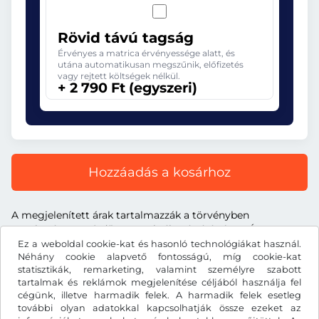
Rövid távú tagság
Érvényes a matrica érvényessége alatt, és
utána automatikusan megszűnik, előfizetés
vagy rejtett költségek nélkül.
+ 2 790 Ft (egyszeri)
Hozzáadás a kosárhoz
A megjelenített árak tartalmazzák a törvényben
meghatározott útdíjat, a szolgáltatás árát és az ÁFA-t.
Ez a weboldal cookie-kat és hasonló technológiákat használ.
Néhány cookie alapvető fontosságú, míg cookie-kat
statisztikák, remarketing, valamint személyre szabott
tartalmak és reklámok megjelenítése céljából használja fel
cégünk, illetve harmadik felek. A harmadik felek esetleg
Ft
HUF
további olyan adatokkal kapcsolhatják össze ezeket az