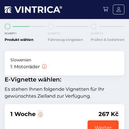
SCHRITT 1
SCHRITT 2
SCHRITT 3
Produkt wählen
Fahrzeug eingeben
Prüfen & losfahren
Slowenien
1:
Motorräder
E-Vignette wählen:
Es stehen Ihnen folgende Vignetten für Ihr
gewünschtes Zielland zur Verfügung.
1 Woche
267 Kč
Weiter