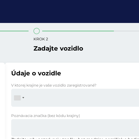
KROK 2
Zadajte vozidlo
Údaje o vozidle
V ktorej krajine je vaše vozidlo zaregistrované?
Poznávacia značka
(bez kódu krajiny)