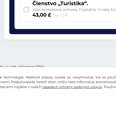
Členstvo „Turistika“.
Vaša komplexná ochrana. Digitálne. V celej E
43,00 £
na rok
tku a vrát. zákonnej DPH
 technológie. Niektoré súbory cookie sú nevyhnutné, iné sa použí
nami. Poskytovatelia tretích strán môžu tieto informácie kombinova
stranami nájdete v našich
zásadách ochrany osobných údajov
. Použí
údajov
Nastavenia súborov cookie
Impressum