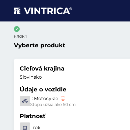
KROK 1
Vyberte produkt
Cieľová krajina
Slovinsko
Údaje o vozidle
1:
Motocykle
Stopa užšia ako 50 cm
Platnosť
1 rok