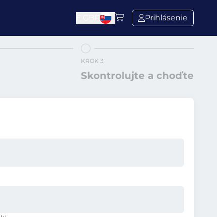
£
GBP
Prihlásenie
KROK 3
Skontrolujte a choďte