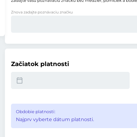
Zadajte vašu poznávaciu značku bez medzier, pomlčiek a bodie
Znova zadajte poznávaciu značku
Začiatok platnosti
Obdobie platnosti:
Najprv vyberte dátum platnosti.