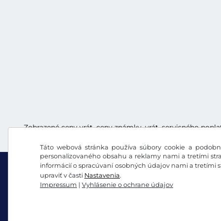
Zobrazené ceny vrát. ceny známky, vrát. servisného popla
Táto webová stránka používa súbory cookie a podobné
personalizovaného obsahu a reklamy nami a tretími stra
informácií o spracúvaní osobných údajov nami a tretími 
upraviť v časti
Nastavenia
.
Impressum
|
Vyhlásenie o ochrane údajov
Facebook
Instagram
VOB/právo na odstúpenie
Vyhlásenie o ochrane 