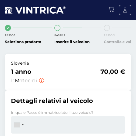
PASSO 1
PASSO 2
PASSO 3
Seleziona prodotto
Inserire il veicolon
Controlla e vai
Slovenia
1 anno
70,00 €
1:
Motocicli
Dettagli relativi al veicolo
In quale Paese è immatricolato il tuo veicolo?