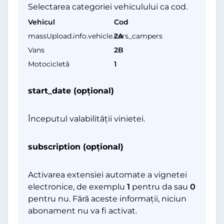
Selectarea categoriei vehiculului ca cod.
Vehicul
Cod
massUpload.info.vehicle.cars_campers
2A
Vans
2B
Motocicletă
1
start_date (opţional)
Începutul valabilității vinietei.
subscription (opţional)
Activarea extensiei automate a vignetei
electronice, de exemplu
1
pentru da sau
0
pentru nu. Fără aceste informații, niciun
abonament nu va fi activat.