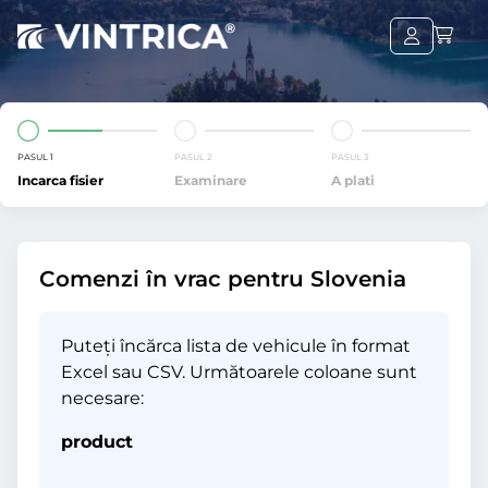
PASUL 1
PASUL 2
PASUL 3
Incarca fisier
Examinare
A plati
Comenzi în vrac pentru Slovenia
Puteți încărca lista de vehicule în format
Excel sau CSV. Următoarele coloane sunt
necesare:
product