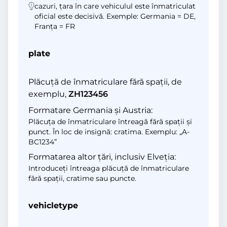
cazuri, țara în care vehiculul este înmatriculat
oficial este decisivă. Exemple: Germania = DE,
Franța = FR
plate
Plăcuță de înmatriculare fără spații, de
exemplu,
ZH123456
Formatare Germania și Austria:
Plăcuța de înmatriculare întreagă fără spații și
punct. În loc de insignă: cratima. Exemplu: „A-
BC1234”
Formatarea altor țări, inclusiv Elveția:
Introduceți întreaga plăcuță de înmatriculare
fără spații, cratime sau puncte.
vehicletype