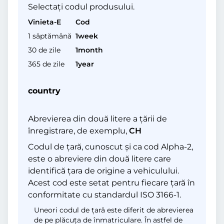
Selectați codul produsului.
Vinieta-E
Cod
1 săptămână
1week
30 de zile
1month
365 de zile
1year
country
Abrevierea din două litere a țării de
înregistrare, de exemplu,
CH
Codul de țară, cunoscut și ca cod Alpha-2,
este o abreviere din două litere care
identifică țara de origine a vehiculului.
Acest cod este setat pentru fiecare țară în
conformitate cu standardul ISO 3166-1.
Uneori codul de țară este diferit de abrevierea
de pe plăcuța de înmatriculare. În astfel de