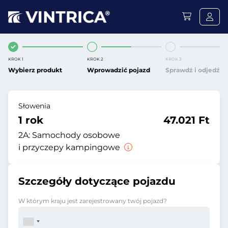
KROK 1
KROK 2
KROK 3
Wybierz produkt
Wprowadzić pojazd
Sprawdź i odjedź
Słowenia
1 rok
47.021 Ft
2A:
Samochody osobowe
i przyczepy kampingowe
Szczegóły dotyczące pojazdu
W którym kraju jest zarejestrowany twój pojazd?