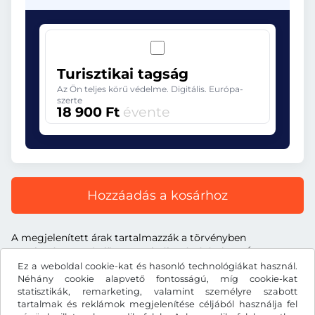
Turisztikai tagság
Az Ön teljes körű védelme. Digitális. Európa-
szerte
18 900 Ft
évente
Hozzáadás a kosárhoz
A megjelenített árak tartalmazzák a törvényben
meghatározott útdíjat, a szolgáltatás árát és az ÁFA-t.
Ez a weboldal cookie-kat és hasonló technológiákat használ.
Néhány cookie alapvető fontosságú, míg cookie-kat
statisztikák, remarketing, valamint személyre szabott
tartalmak és reklámok megjelenítése céljából használja fel