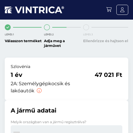
LÉPÉS 1
LÉPÉS 2
LÉPÉS 3
Válasszon terméket
Adja meg a
Ellenőrizze és hajtson el
járművet
Szlovénia
1 év
47 021 Ft
2A:
Személygépkocsik és
lakóautók
A jármű adatai
Melyik országban van a jármű regisztrálva?