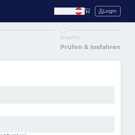
dkr.
DKK
Login
SCHRITT 3
Prüfen & losfahren