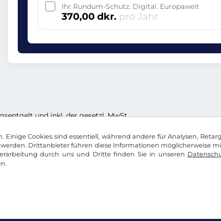
Ihr Rundum-Schutz. Digital. Europaweit
370,00 dkr.
pro Jahr
ngsentgelt und inkl. der gesetzl. MwSt.
 Einige Cookies sind essentiell, während andere für Analysen, Retar
werden. Drittanbieter führen diese Informationen möglicherweise m
rarbeitung durch uns und Dritte finden Sie in unseren
Datenschu
n.
okie Einstellungen
Impressum