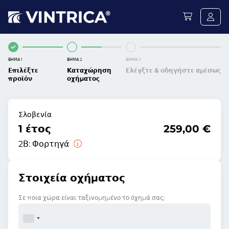
ΒΉΜΑ 1
ΒΉΜΑ 2
ΒΉΜΑ 3
Επιλέξτε
Καταχώρηση
Ελέγξτε & οδηγήστε αμέσως
προϊόν
οχήματος
Σλοβενία
1 έτος
259,00 €
2Β:
Φορτηγά
Στοιχεία οχήματος
Σε ποια χώρα είναι ταξινομημένο το όχημά σας;