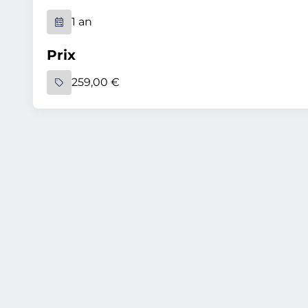
1 an
Prix
259,00 €