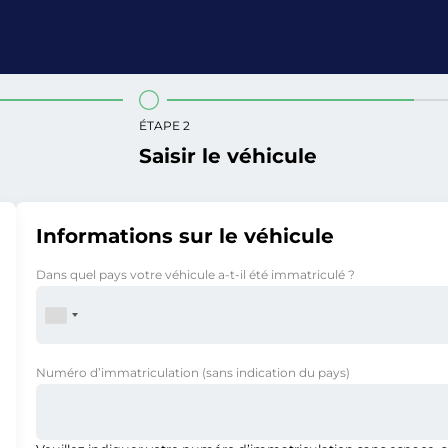
ÉTAPE 2
Saisir le véhicule
Informations sur le véhicule
Dans quel pays votre véhicule a-t-il été immatriculé ?
Numéro d’immatriculation
(sans indication du pays)