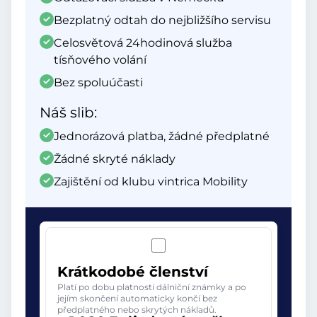
Bezplatný odtah do nejbližšího servisu
Celosvětová 24hodinová služba
tísňového volání
Bez spoluúčasti
Náš slib:
Jednorázová platba, žádné předplatné
Žádné skryté náklady
Zajištění od klubu vintrica Mobility
Krátkodobé členství
Platí po dobu platnosti dálniční známky a po
jejím skončení automaticky končí bez
předplatného nebo skrytých nákladů.