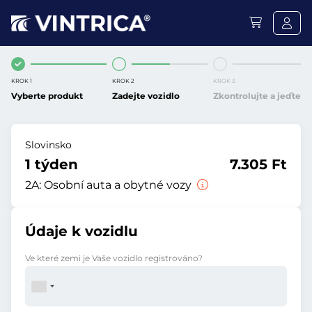
KROK 1
KROK 2
KROK 3
Vyberte produkt
Zadejte vozidlo
Zkontrolujte a jeďte
Slovinsko
1 týden
7.305 Ft
2A:
Osobní auta a obytné vozy
Údaje k vozidlu
Ve které zemi je Vaše vozidlo registrováno?