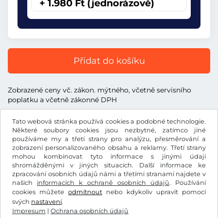
+ 1.980 Ft (jednorázově)
Přidat do košíku
Zobrazené ceny vč. zákon. mýtného, včetně servisního
poplatku a včetně zákonné DPH
Tato webová stránka používá cookies a podobné technologie.
Některé soubory cookies jsou nezbytné, zatímco jiné
používáme my a třetí strany pro analýzu, přesměrování a
zobrazení personalizovaného obsahu a reklamy. Třetí strany
Ft
HUF
mohou kombinovat tyto informace s jinými údaji
shromážděnými v jiných situacích. Další informace ke
zpracování osobních údajů námi a třetími stranami najdete v
Facebook
Instagram
našich
informacích k ochraně osobních údajů
. Používání
cookies můžete
odmítnout
nebo kdykoliv upravit pomocí
Všeobecné obchodní podmínky / Právo na odstoupení od
svých
nastavení
.
smlouvy
Impresum
|
Ochrana osobních údajů