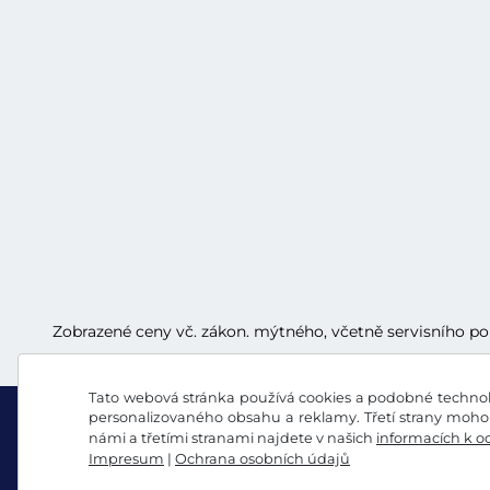
Zobrazené ceny vč. zákon. mýtného, včetně servisního p
Tato webová stránka používá cookies a podobné technolo
personalizovaného obsahu a reklamy. Třetí strany mohou
námi a třetími stranami najdete v našich
informacích k o
Impresum
|
Ochrana osobních údajů
Facebook
Instagram