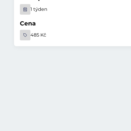
1 týden
Cena
485 Kč