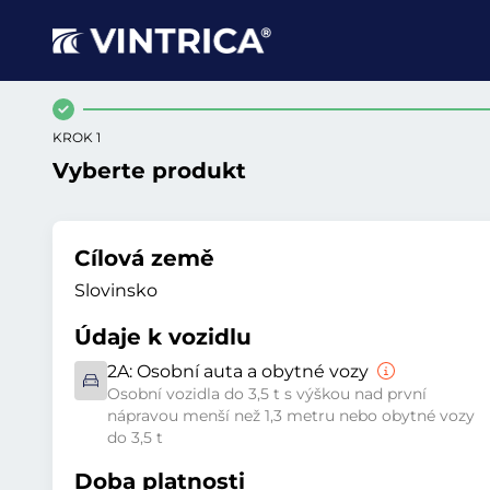
KROK 1
Vyberte produkt
Cílová země
Slovinsko
Údaje k vozidlu
2A:
Osobní auta a obytné vozy
Osobní vozidla do 3,5 t s výškou nad první
nápravou menší než 1,3 metru nebo obytné vozy
do 3,5 t
Doba platnosti