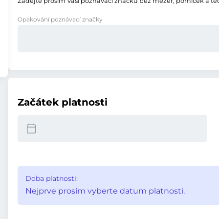
Zadejte prosím Vaši poznávací značku bez mezer, pomlček a te
Opakování poznávací značky
Začátek platnosti
Doba platnosti:
Nejprve prosím vyberte datum platnosti.