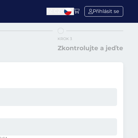
Kč
CZK
Přihlásit se
KROK 3
Zkontrolujte a jeďte