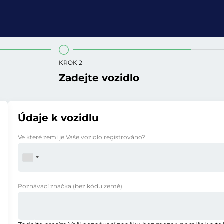
KROK 2
Zadejte vozidlo
Údaje k vozidlu
Ve které zemi je Vaše vozidlo registrováno?
Poznávací značka
(bez kódu země)