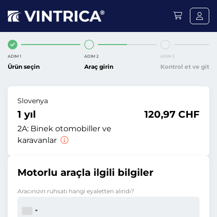
ADIM 1
ADIM 2
ADIM 3
Ürün seçin
Araç girin
Kontrol et ve git
Slovenya
1 yıl
120,97 CHF
2A:
Binek otomobiller ve
karavanlar
Motorlu araçla ilgili bilgiler
Aracınızın ruhsatı hangi eyaletten alındı?