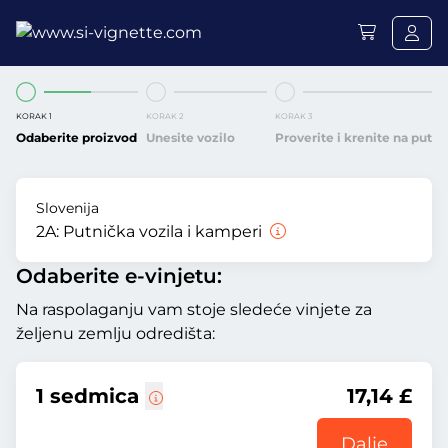
KORAK 1
KORAK 2
KORAK 3
Odaberite proizvod
Unesite vozilo
Proverite i krenite na put
Slovenija
2A:
Putnička vozila i kamperi
Odaberite e-vinjetu:
Na raspolaganju vam stoje sledeće vinjete za
željenu zemlju odredišta:
1 sedmica
17,14 £
Dalje