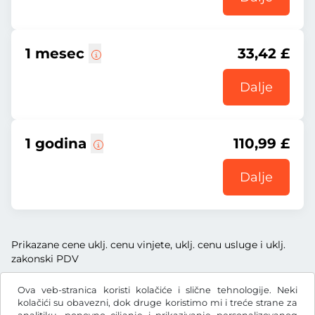
1 mesec
33,42 £
Dalje
1 godina
110,99 £
Dalje
Prikazane cene uklj. cenu vinjete, uklj. cenu usluge i uklj.
zakonski PDV
Ova veb-stranica koristi kolačiće i slične tehnologije. Neki
kolačići su obavezni, dok druge koristimo mi i treće strane za