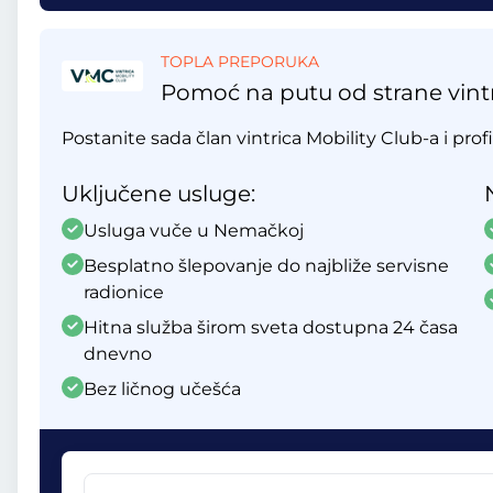
TOPLA PREPORUKA
Pomoć na putu od strane vintr
Postanite sada član vintrica Mobility Club-a i profi
Uključene usluge:
Usluga vuče u Nemačkoj
Besplatno šlepovanje do najbliže servisne
radionice
Hitna služba širom sveta dostupna 24 časa
dnevno
Bez ličnog učešća