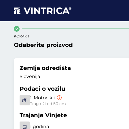
KORAK 1
Odaberite proizvod
Zemlja odredišta
Slovenija
Podaci o vozilu
1:
Motocikli
Trag uži od 50 cm
Trajanje Vinjete
1 godina