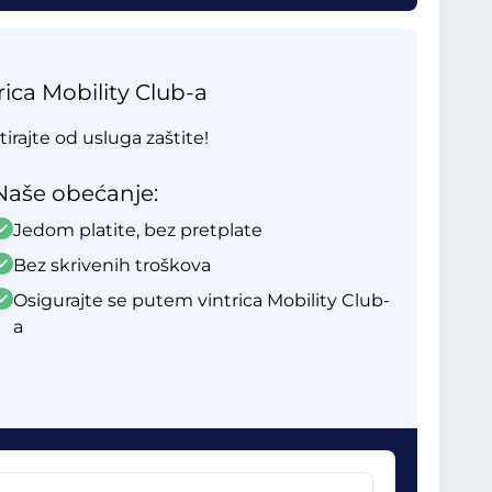
ica Mobility Club-a
tirajte od usluga zaštite!
Naše obećanje:
Jedom platite, bez pretplate
Bez skrivenih troškova
Osigurajte se putem vintrica Mobility Club-
a