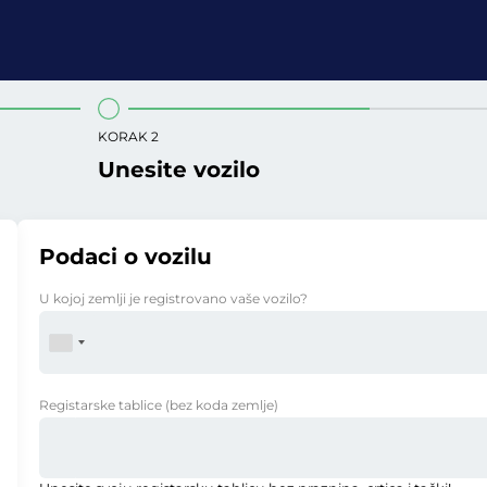
KORAK 2
Unesite vozilo
Podaci o vozilu
U kojoj zemlji je registrovano vaše vozilo?
Registarske tablice
(bez koda zemlje)