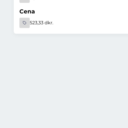
Cena
523,33 dkr.