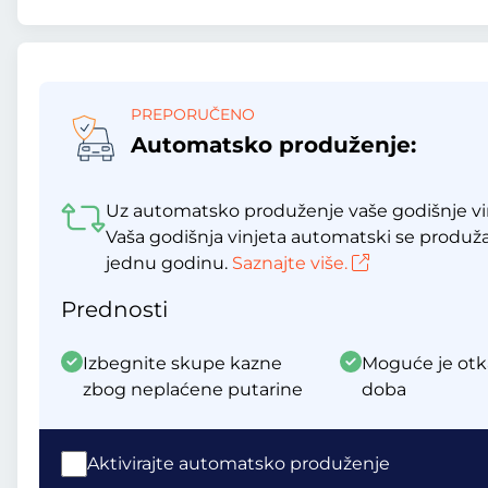
PREPORUČENO
Automatsko produženje:
Uz automatsko produženje vaše godišnje vin
Vaša godišnja vinjeta automatski se produž
jednu godinu.
Saznajte više.
Prednosti
Izbegnite skupe kazne
Moguće je otk
zbog neplaćene putarine
doba
Aktivirajte automatsko produženje