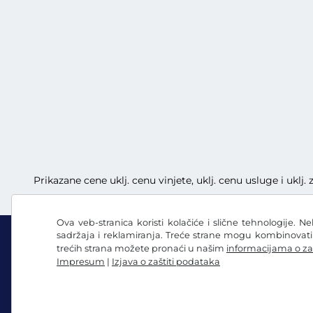
Prikazane cene uklj. cenu vinjete, uklj. cenu usluge i uklj
Ova veb-stranica koristi kolačiće i slične tehnologije. N
sadržaja i reklamiranja. Treće strane mogu kombinovat
trećih strana možete pronaći u našim
informacijama o za
Impresum
|
Izjava o zaštiti podataka
Facebook
Instagram
Opšti uslovi poslovanja / pravo na opoziv
Izjava o 