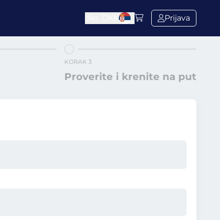
dkr.
DKK
Prijava
KORAK 3
Proverite i krenite na put