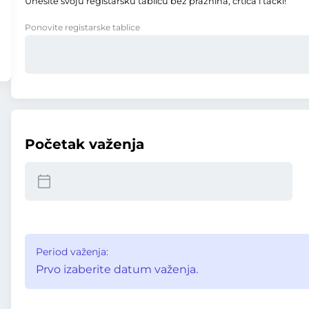
Unesite svoju registarsku tablicu bez praznina, crtica i tački!
Ponovite registarske tablice
Početak važenja
Period važenja:
Prvo izaberite datum važenja.