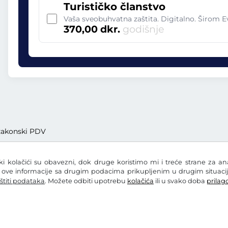
Turističko članstvo
Vaša sveobuhvatna zaštita. Digitalno. Širom 
370,00 dkr.
godišnje
. zakonski PDV
eki kolačići su obavezni, dok druge koristimo mi i treće strane za a
i ove informacije sa drugim podacima prikupljenim u drugim situacij
štiti podataka
. Možete odbiti upotrebu
kolačića
ili u svako doba
prilago
zaštiti podataka
Postavke kolačića
Impresum