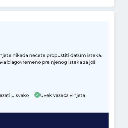
jete nikada nećete propustiti datum isteka.
ava blagovremeno pre njenog isteka za još
azati u svako
Uvek važeća vinjeta