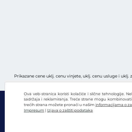
Prikazane cene uklj. cenu vinjete, uklj. cenu usluge i uklj
Ova veb-stranica koristi kolačiće i slične tehnologije. N
sadržaja i reklamiranja. Treće strane mogu kombinovat
trećih strana možete pronaći u našim
informacijama o za
Impresum
|
Izjava o zaštiti podataka
Facebook
Instagram
Opšti uslovi poslovanja / pravo na opoziv
Izjava o 