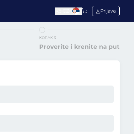
Kč
CZK
Prijava
KORAK 3
Proverite i krenite na put