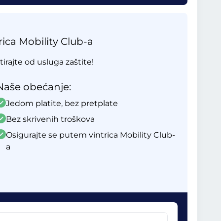
ica Mobility Club-a
tirajte od usluga zaštite!
Naše obećanje:
Jedom platite, bez pretplate
Bez skrivenih troškova
Osigurajte se putem vintrica Mobility Club-
a