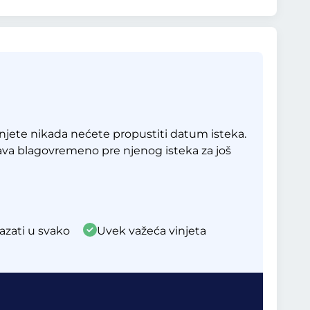
jete nikada nećete propustiti datum isteka.
ava blagovremeno pre njenog isteka za još
azati u svako
Uvek važeća vinjeta