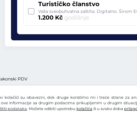
Turističko članstvo
Vaša sveobuhvatna zaštita. Digitalno. Širom 
1.200 Kč
godišnje
. zakonski PDV
eki kolačići su obavezni, dok druge koristimo mi i treće strane za a
i ove informacije sa drugim podacima prikupljenim u drugim situacij
štiti podataka
. Možete odbiti upotrebu
kolačića
ili u svako doba
prilago
zaštiti podataka
Postavke kolačića
Impresum