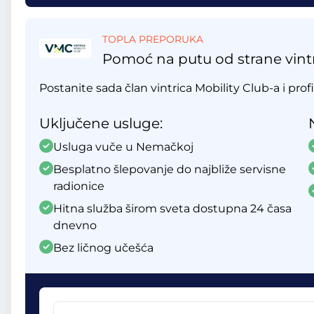
TOPLA PREPORUKA
Pomoć na putu od strane vintr
Postanite sada član vintrica Mobility Club-a i profi
Uključene usluge:
Usluga vuče u Nemačkoj
Besplatno šlepovanje do najbliže servisne
radionice
Hitna služba širom sveta dostupna 24 časa
dnevno
Bez ličnog učešća