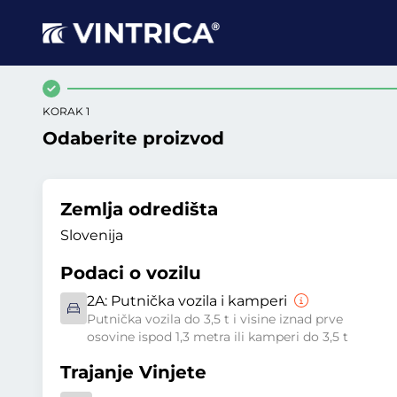
KORAK 1
Odaberite proizvod
Zemlja odredišta
Slovenija
Podaci o vozilu
2A:
Putnička vozila i kamperi
Putnička vozila do 3,5 t i visine iznad prve
osovine ispod 1,3 metra ili kamperi do 3,5 t
Trajanje Vinjete