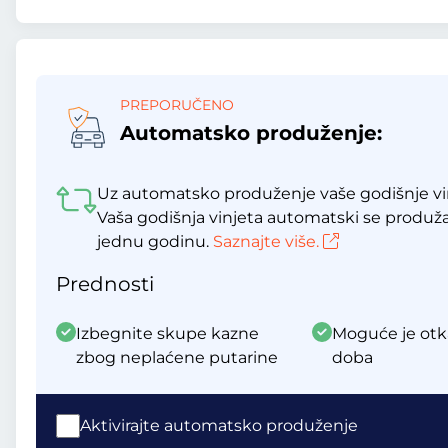
PREPORUČENO
Automatsko produženje:
Uz automatsko produženje vaše godišnje vin
Vaša godišnja vinjeta automatski se produž
jednu godinu.
Saznajte više.
Prednosti
Izbegnite skupe kazne
Moguće je otk
zbog neplaćene putarine
doba
Aktivirajte automatsko produženje