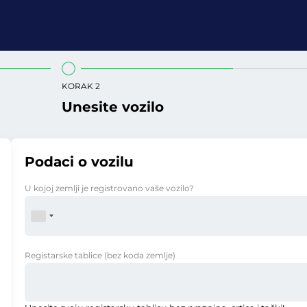
KORAK 2
Unesite vozilo
Podaci o vozilu
U kojoj zemlji je registrovano vaše vozilo?
Registarske tablice
(bez koda zemlje)