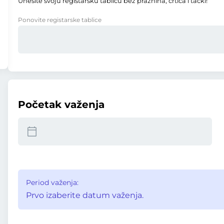
Unesite svoju registarsku tablicu bez praznina, crtica i tački!
Ponovite registarske tablice
Početak važenja
Period važenja:
Prvo izaberite datum važenja.