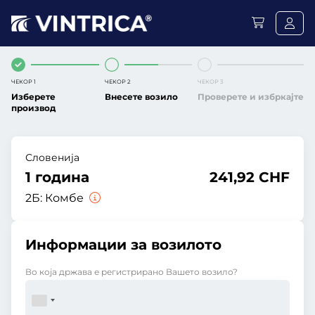
ЧЕКОР 1
ЧЕКОР 2
ЧЕКОР 3
Изберете
Внесете возило
Проверете и избркајте
производ
Словенија
1 година
241,92 CHF
2Б:
Комбе
Информации за возилото
Во која држава е регистрирано Вашето возило?