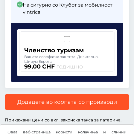
На сигурно со Клубот за мобилност
vintrica
Членство туризам
Вашата сеопфатна заштита. Дигитално.
Ширум Европа
99,00 CHF
годишно
Додадете во корпата со производи
Прикажани цени со вкл. законска такса за патарина,
вкл. надоместок за услуга и вкл. законски ДДВ.
Оваа веб-страница користи колачиња и слични