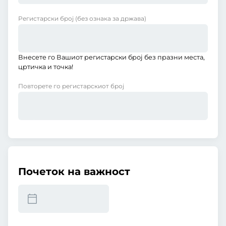
Регистарски број
(без ознака за држава)
Внесете го Вашиот регистарски број без празни места,
цртичка и точка!
Повторете го регистарскиот број
Почеток на важност