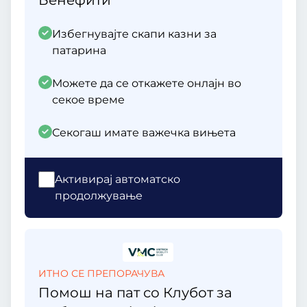
Бенефити
Избегнувајте скапи казни за
патарина
Можете да се откажете онлајн во
секое време
Секогаш имате важечка вињета
Aктивирај автоматско
продолжување
ИТНО СЕ ПРЕПОРАЧУВА
Помош на пат со Клубот за