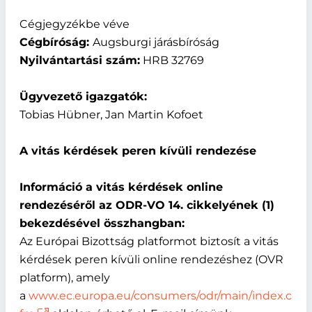
Cégjegyzékbe véve
Cégbíróság:
Augsburgi járásbíróság
Nyilvántartási szám:
HRB 32769
Ügyvezető igazgatók:
Tobias Hübner, Jan Martin Kofoet
A vitás kérdések peren kívüli rendezése
Információ a vitás kérdések online
rendezéséről az ODR-VO 14. cikkelyének (1)
bekezdésével összhangban:
Az Európai Bizottság platformot biztosít a vitás
kérdések peren kívüli online rendezéshez (OVR
platform), amely
a
www.ec.europa.eu/consumers/odr/main/index.c