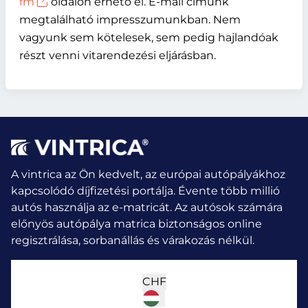
fm
oldalon érhető el. E-mail címünk
megtalálható impresszumunkban. Nem
vagyunk sem kötelesek, sem pedig hajlandóak
részt venni vitarendezési eljárásban.
A vintrica az Ön kedvelt, az európai autópályákhoz
kapcsolódó díjfizetési portálja. Évente több millió
autós használja az e-matricát.
Az autósok számára
előnyös autópálya matrica biztonságos online
regisztrálása, sorbanállás és várakozás nélkül.
CHF