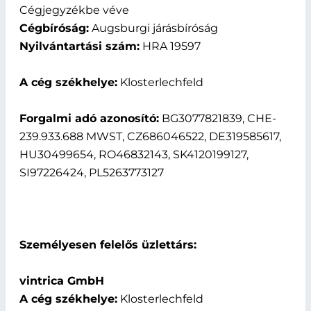
Cégjegyzékbe véve
Cégbíróság:
Augsburgi járásbíróság
Nyilvántartási szám:
HRA 19597
A cég székhelye:
Klosterlechfeld
Forgalmi adó azonosító:
BG3077821839, CHE-
239.933.688 MWST, CZ686046522, DE319585617,
HU30499654, RO46832143, SK4120199127,
SI97226424, PL5263773127
Személyesen felelős üzlettárs:
vintrica GmbH
A cég székhelye:
Klosterlechfeld