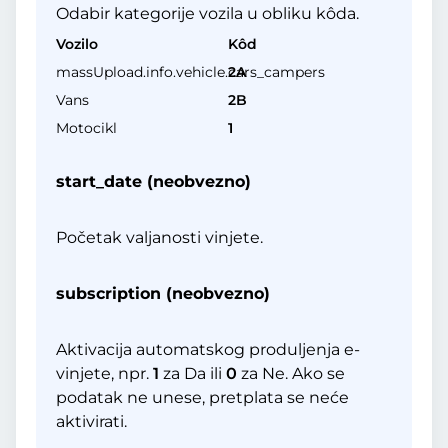
Odabir kategorije vozila u obliku kôda.
Vozilo
Kôd
massUpload.info.vehicle.cars_campers
2A
Vans
2B
Motocikl
1
start_date (neobvezno)
Početak valjanosti vinjete.
subscription (neobvezno)
Aktivacija automatskog produljenja e-
vinjete, npr.
1
za Da ili
0
za Ne. Ako se
podatak ne unese, pretplata se neće
aktivirati.