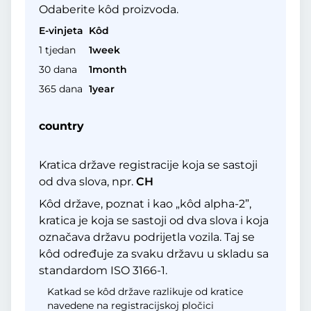
Odaberite kôd proizvoda.
E-vinjeta
Kôd
1 tjedan
1week
30 dana
1month
365 dana
1year
country
Kratica države registracije koja se sastoji
od dva slova, npr.
CH
Kôd države, poznat i kao „kôd alpha-2”,
kratica je koja se sastoji od dva slova i koja
označava državu podrijetla vozila. Taj se
kôd određuje za svaku državu u skladu sa
standardom ISO 3166-1.
Katkad se kôd države razlikuje od kratice
navedene na registracijskoj pločici