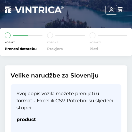
KORAK 1
KORAK 2
KORAK 3
Prenesi datoteku
Provjera
Plati
Velike narudžbe za Sloveniju
Svoj popis vozila možete prenijeti u
formatu Excel ili CSV. Potrebni su sljedeći
stupci:
product