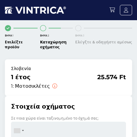
ΒΉΜΑ 1
ΒΉΜΑ 2
ΒΉΜΑ 3
Επιλέξτε
Καταχώρηση
Ελέγξτε & οδηγήστε αμέσως
προϊόν
οχήματος
Σλοβενία
1 έτος
25.574 Ft
1:
Μοτοσικλέτες
Στοιχεία οχήματος
Σε ποια χώρα είναι ταξινομημένο το όχημά σας;