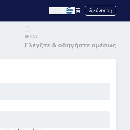
Kč
CZK
Σύνδεση
ΒΉΜΑ 3
Ελέγξτε & οδηγήστε αμέσως