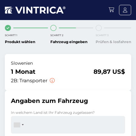
SCHRITT 1
SCHRITT 2
SCHRITT 3
Produkt wählen
Fahrzeug eingeben
Prüfen & losfahren
Slowenien
1 Monat
89,87 US$
2B:
Transporter
Angaben zum Fahrzeug
In welchem Land ist Ihr Fahrzeug zugelassen?