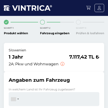
SCHRITT 1
SCHRITT 2
SCHRITT 3
Produkt wählen
Fahrzeug eingeben
Prüfen & losfahren
Slowenien
1 Jahr
7.117,42 TL ₺
2A:
Pkw und Wohnwagen
Angaben zum Fahrzeug
In welchem Land ist Ihr Fahrzeug zugelassen?