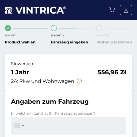
SCHRITT 1
SCHRITT 2
SCHRITT 3
Produkt wählen
Fahrzeug eingeben
Prüfen & losfahren
Slowenien
1 Jahr
556,96 Zł
2A:
Pkw und Wohnwagen
Angaben zum Fahrzeug
In welchem Land ist Ihr Fahrzeug zugelassen?