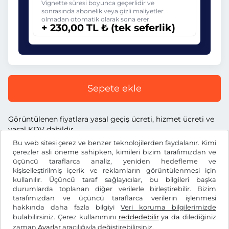
Vignette süresi boyunca geçerlidir ve
sonrasında abonelik veya gizli maliyetler
olmadan otomatik olarak sona erer.
+ 230,00 TL ₺ (tek seferlik)
Sepete ekle
Görüntülenen fiyatlara yasal geçiş ücreti, hizmet ücreti ve
yasal KDV dahildir.
Bu web sitesi çerez ve benzer teknolojilerden faydalanır. Kimi
çerezler asli öneme sahipken, kimileri bizim tarafımızdan ve
üçüncü taraflarca analiz, yeniden hedefleme ve
kişiselleştirilmiş içerik ve reklamların görüntülenmesi için
kullanılır. Üçüncü taraf sağlayıcılar, bu bilgileri başka
TL ₺
TRY
durumlarda toplanan diğer verilerle birleştirebilir. Bizim
tarafımızdan ve üçüncü taraflarca verilerin işlenmesi
hakkında daha fazla bilgiyi
Veri koruma bilgilerimizde
Facebook
Instagram
bulabilirsiniz. Çerez kullanımını
reddedebilir
ya da dilediğiniz
zaman
Ayarlar
aracılığıyla değiştirebilirsiniz.