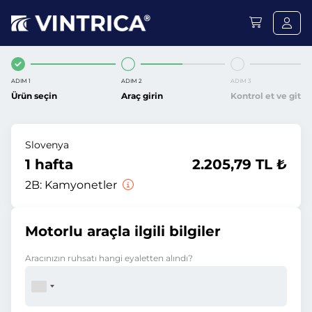
ADIM 1
ADIM 2
ADIM 3
Ürün seçin
Araç girin
Kontrol et ve git
Slovenya
1 hafta
2.205,79 TL ₺
2B:
Kamyonetler
Motorlu araçla ilgili bilgiler
Aracınızın ruhsatı hangi eyaletten alındı?