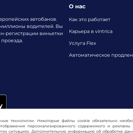
О нас
европейских автобанов.
Как это работает
 миллионы водителей.
Вы
Карьера в vintrica
йн-регистрации виньетки
 проезда.
Услуга Flex
Автоматическое продле
ичные технологии. Некоторые файлы cookie обязательно необ
 отображения персонализированного содержимого и рекламы. 
их ситуациях. Дополнительную информацию об обработке данны