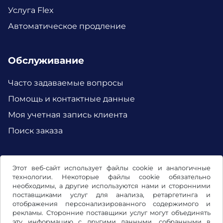
Услуга Flex
Автоматическое продление
Обслуживание
Часто задаваемые вопросы
Помощь и контактные данные
Моя учетная запись клиента
Поиск заказа
Facebook
Instagram
Этот веб-сайт использует файлы cookie и аналогичные
технологии. Некоторые файлы cookie обязательно
необходимы, а другие используются нами и сторонними
поставщиками услуг для анализа, ретаргетинга и
отображения персонализированного содержимого и
рекламы. Сторонние поставщики услуг могут объединять
эту информацию с другими данными, собранными в