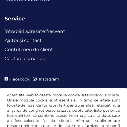
Service
Întrebări adresate frecvent
Ajutor și contact
Contul meu de client
Căutare comandă
Facebook
Instagram
Acest site web folosește module cookie și tehnologii similare.
Unele module cookie sunt esențiale, în timp ce altele sunt
folosite de noi și de furnizorii terți pentru analiză, retargeting și
afișarea de conținut personalizat și publicitate. Este posibil ca
furnizorii terți să combine aceste informații cu alte date, care
au fost colectate în alte situații. Informații suplimentare
despre prelucrarea datelor de către noi și furnizorii terți pot fi