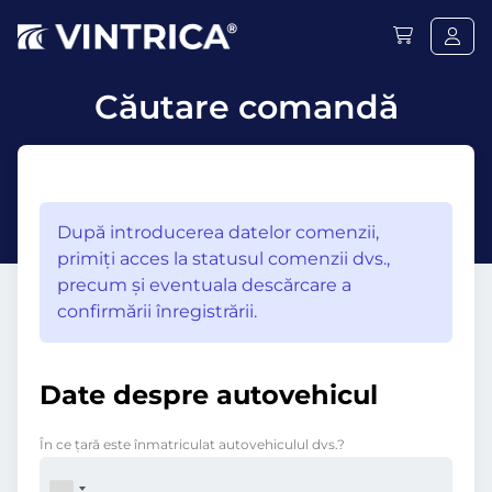
Căutare comandă
După introducerea datelor comenzii,
primiţi acces la statusul comenzii dvs.,
precum şi eventuala descărcare a
confirmării înregistrării.
Date despre autovehicul
În ce ţară este înmatriculat autovehiculul dvs.?