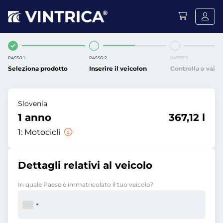
PASSO 1
PASSO 2
PASSO 3
Seleziona prodotto
Inserire il veicolon
Controlla e vai
Slovenia
1 anno
367,12 l
1:
Motocicli
Dettagli relativi al veicolo
In quale Paese è immatricolato il tuo veicolo?