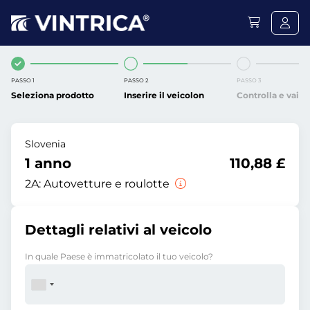
PASSO 1
PASSO 2
PASSO 3
Seleziona prodotto
Inserire il veicolon
Controlla e vai
Slovenia
1 anno
110,88 £
2A:
Autovetture e roulotte
Dettagli relativi al veicolo
In quale Paese è immatricolato il tuo veicolo?