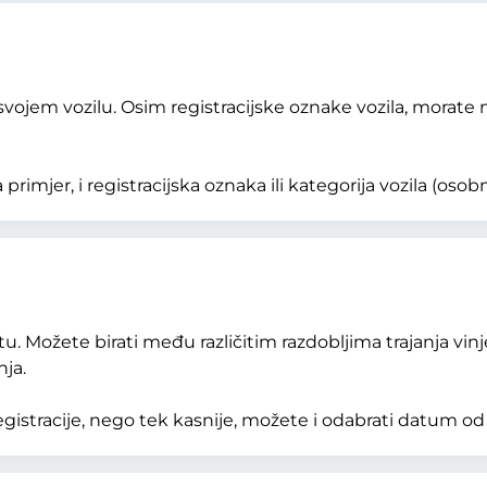
jem vozilu. Osim registracijske oznake vozila, morate nav
mjer, i registracijska oznaka ili kategorija vozila (osobni 
. Možete birati među različitim razdobljima trajanja vinje
nja.
gistracije, nego tek kasnije, možete i odabrati datum od 