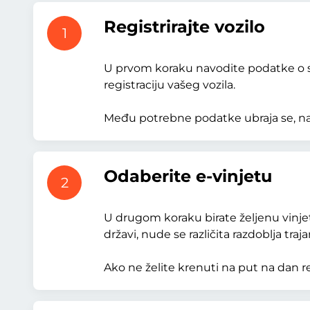
Registrirajte vozilo
1
U prvom koraku navodite podatke o svo
registraciju vašeg vozila.
Među potrebne podatke ubraja se, na pri
Odaberite e-vinjetu
2
U drugom koraku birate željenu vinjetu
državi, nude se različita razdoblja traja
Ako ne želite krenuti na put na dan re