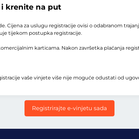
i krenite na put
 Cijena za uslugu registracije ovisi o odabranom trajanju
zuje tijekom postupka registracije.
omercijalnim karticama. Nakon završetka plaćanja registr
racije vaše vinjete više nije moguće odustati od ugovor
Registrirajte e-vinjetu sada