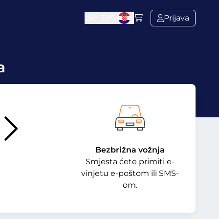
dkr.
DKK
Prijava
a
Bezbrižna vožnja
Smjesta ćete primiti e-
vinjetu e-poštom ili SMS-
om.