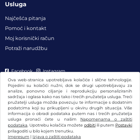
Usluga
Najčešća pitanja
Pomoć i kontakt
Moj korisnički račun
Potraži narudžbu
Facebook
Instagram
Ova web-stranica upotrebljava kolačiće i slične tehnologije.
Pojedini su kolačići nužni, dok se drugi upotrebljavaju za
analize, ponovno ciljanje i reprodukciju personaliziranih
sadržaja i oglasa kako nas tako i trećih pružatelja usluga. Treći
pružatelji usluga možda povezuju te informacije s dodatnim
podatcima koji su prikupljeni u okviru drugih situacija. Više
informacija o obradi podataka putem nas i trećih pružatelja
usluga pronaći ćete u našim
Napomenama o zaštiti
podataka
. Upotrebu kolačića možete
odbiti
ili putem
Postavki
prilagoditi u bilo kojem trenutku.
Impresum
|
Izjava o zaštiti podataka
OUP / Pravo na povlačenje
Izjava o zaštiti podataka