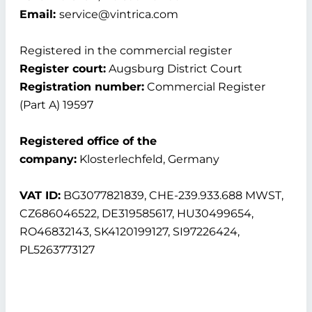
Email:
service@vintrica.com
Registered in the commercial register
Register court:
Augsburg District Court
Registration number:
Commercial Register
(Part A) 19597
Registered office of the
company:
Klosterlechfeld, Germany
VAT ID:
BG3077821839, CHE-239.933.688 MWST,
CZ686046522, DE319585617, HU30499654,
RO46832143, SK4120199127, SI97226424,
PL5263773127