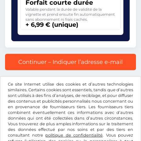
Forfait courte durée
Valable pendant la durée de validité de la
vignette et prend ensuite fin automatiquement
sans abonnement ni frais cachés.
+ 6,99 € (unique)
Continuer – Indiquer l’adresse e-mail
Prix affiché comprenant la redevance autoroutière, y
Ce site Internet utilise des cookies et d’autres technologies
compris les frais d’enregistrement et la TVA.
similaires. Certains cookies sont essentiels, tandis que d’autres
sont utilisés à des fins d’analyses, de reciblage, et pour diffuser
des contenus et publicités personnalisés nous concernant ou
en provenance de fournisseurs tiers. Les fournisseurs tiers
combinent éventuellement ces informations avec d’autres
données qui ont été collectées dans d’autres circonstances.
€
EUR
Vous trouverez de plus amples informations sur le traitement
des données effectué par nos soins et par des tiers en
consultant notre
politique de confidentialité
. Vous pouvez
Facebook
Instagram