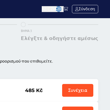
Kč
CZK
Σύνδεση
ΒΉΜΑ 3
Ελέγξτε & οδηγήστε αμέσως
προορισμού που επιθυμείτε.
485 Kč
Συνέχεια