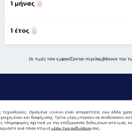
1 μήνας
1 έτος
Οι τιμές που εμφανίζονται περιλαμβάνουν την τι
ς τεχνολογίες. Ορισμένα cookies είναι απαραίτητα, ενώ άλλα χρη
Δήλωση προστασίας δεδομένων
Ρυθμίσεις cookies
Ε
ριεχομένου και διαφήμισης. Τρίτα μέρη μπορούν να συνδυάσουν αυ
ες πληροφορίες σχετικά με την επεξεργασία δεδομένων από εμάς κα
σαρμόστε ανά πάσα στιγμή
μέσω των ρυθμίσεών
σας.