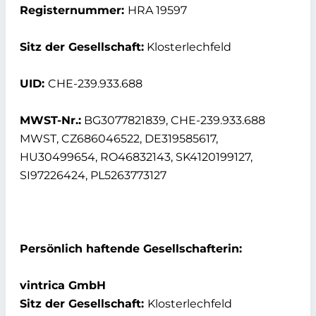
Registernummer:
HRA 19597
Sitz der Gesellschaft:
Klosterlechfeld
UID:
CHE-239.933.688
MWST-Nr.:
BG3077821839, CHE-239.933.688
MWST, CZ686046522, DE319585617,
HU30499654, RO46832143, SK4120199127,
SI97226424, PL5263773127
Persönlich haftende Gesellschafterin:
vintrica GmbH
Sitz der Gesellschaft:
Klosterlechfeld