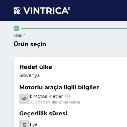
ADIM 1
Ürün seçin
Hedef ülke
Slovenya
Motorlu araçla ilgili bilgiler
1:
Motosikletler
50 cm’den dar iz genişliği
Geçerlilik süresi
1 yıl