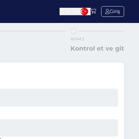
TL ₺
TRY
Giriş
ADIM 3
Kontrol et ve git