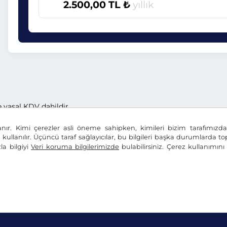
2.500,00 TL ₺
yıllık
e yasal KDV dahildir.
anır. Kimi çerezler asli öneme sahipken, kimileri bizim tarafımız
n kullanılır. Üçüncü taraf sağlayıcılar, bu bilgileri başka durumlarda top
la bilgiyi
Veri koruma bilgilerimizde
bulabilirsiniz. Çerez kullanımın
Beyanı
Çerez ayarları
Künye