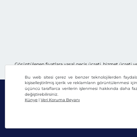
Görüntülenen fiyatlara yasal geçiş ücreti, hizmet ücreti v
Bu web sitesi çerez ve benzer teknolojilerden faydal
kişiselleştirilmiş içerik ve reklamların görüntülenmesi içi
üçüncü taraflarca verilerin işlenmesi hakkında daha faz
değiştirebilirsiniz.
Künye
|
Veri Koruma Beyanı
Facebook
Instagram
Genel Ticaret Koşulları / Fesih Hakkı
Veri Koruma 