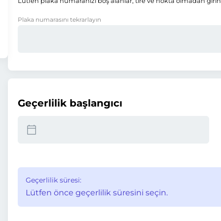
Lütfen plaka numaranızı boş alanlar, tire ve nokta olmadan girin
Plaka numarasını tekrarlayın
Geçerlilik başlangıcı
Geçerlilik süresi:
Lütfen önce geçerlilik süresini seçin.