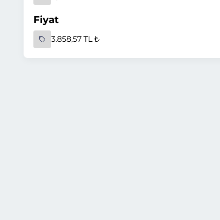
Fiyat
3.858,57 TL ₺