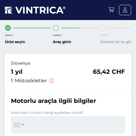
ADIM 1
ADIM 2
ADIM 3
Ürün seçin
Araç girin
Kontrol et ve git
Slovenya
1 yıl
65,42 CHF
1:
Motosikletler
Motorlu araçla ilgili bilgiler
Aracınızın ruhsatı hangi eyaletten alındı?