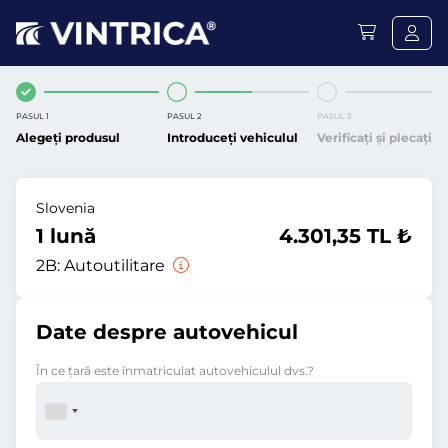
PASUL 1
PASUL 2
PASUL 3
Alegeți produsul
Introduceți vehiculul
Verificați și plecați
Slovenia
1 lună
4.301,35 TL ₺
2B:
Autoutilitare
Date despre autovehicul
În ce ţară este înmatriculat autovehiculul dvs.?