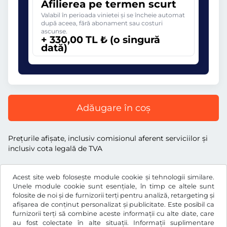
Afilierea pe termen scurt
Valabil în perioada vinietei și se încheie automat
după aceea, fără abonament sau costuri
ascunse.
+ 330,00 TL ₺ (o singură
dată)
Adăugare în coș
Preţurile afişate, inclusiv comisionul aferent serviciilor și
inclusiv cota legală de TVA
Acest site web folosește module cookie și tehnologii similare.
Unele module cookie sunt esențiale, în timp ce altele sunt
folosite de noi și de furnizorii terți pentru analiză, retargeting și
TL ₺
TRY
afișarea de conținut personalizat și publicitate. Este posibil ca
furnizorii terți să combine aceste informații cu alte date, care
au fost colectate în alte situații. Informații suplimentare