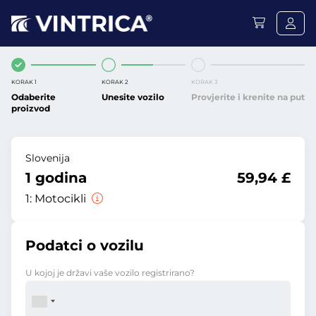
KORAK 1
KORAK 2
KORAK 3
Odaberite
Unesite vozilo
Provjerite i krenite na put
proizvod
Slovenija
1 godina
59,94 £
1:
Motocikli
Podatci o vozilu
U kojoj je državi vaše vozilo registrirano?