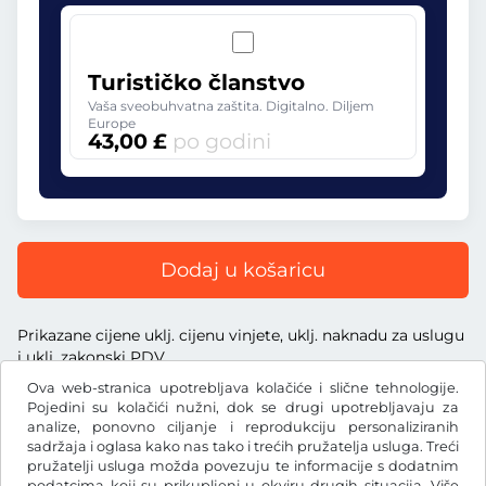
Turističko članstvo
Vaša sveobuhvatna zaštita. Digitalno. Diljem
Europe
43,00 £
po godini
Dodaj u košaricu
Prikazane cijene uklj. cijenu vinjete, uklj. naknadu za uslugu
i uklj. zakonski PDV
Ova web-stranica upotrebljava kolačiće i slične tehnologije.
Pojedini su kolačići nužni, dok se drugi upotrebljavaju za
analize, ponovno ciljanje i reprodukciju personaliziranih
sadržaja i oglasa kako nas tako i trećih pružatelja usluga. Treći
£
pružatelji usluga možda povezuju te informacije s dodatnim
GBP
podatcima koji su prikupljeni u okviru drugih situacija. Više