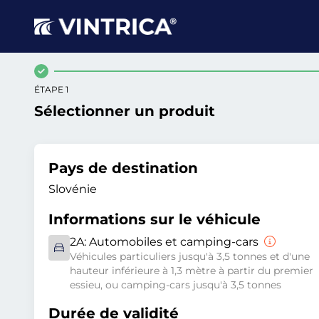
ÉTAPE 1
Sélectionner un produit
Pays de destination
Slovénie
Informations sur le véhicule
2A:
Automobiles et camping-cars
Véhicules particuliers jusqu'à 3,5 tonnes et d'une
hauteur inférieure à 1,3 mètre à partir du premier
essieu, ou camping-cars jusqu'à 3,5 tonnes
Durée de validité