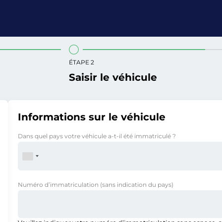
ÉTAPE 2
Saisir le véhicule
Informations sur le véhicule
Dans quel pays votre véhicule a-t-il été immatriculé ?
Numéro d’immatriculation
(sans indication du pays)