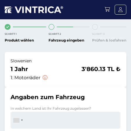
SCHRITT 1
SCHRITT 2
SCHRITT 3
Produkt wählen
Fahrzeug eingeben
Prüfen & losfahren
Slowenien
1 Jahr
3'860.13 TL ₺
1:
Motorräder
Angaben zum Fahrzeug
In welchem Land ist Ihr Fahrzeug zugelassen?